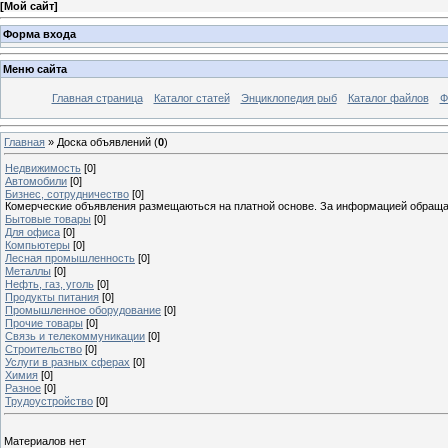
[
Мой сайт
]
Форма входа
Меню сайта
Главная страница
Каталог статей
Энциклопедия рыб
Каталог файлов
Ф
Главная
»
Доска объявлений
(
0
)
Недвижимость
[0]
Автомобили
[0]
Бизнес, сотрудничество
[0]
Комерческие объявления размещаються на платной основе. За информацией обраща
Бытовые товары
[0]
Для офиса
[0]
Компьютеры
[0]
Лесная промышленность
[0]
Металлы
[0]
Нефть, газ, уголь
[0]
Продукты питания
[0]
Промышленное оборудование
[0]
Прочие товары
[0]
Связь и телекоммуникации
[0]
Строительство
[0]
Услуги в разных сферах
[0]
Химия
[0]
Разное
[0]
Трудоустройство
[0]
Материалов нет