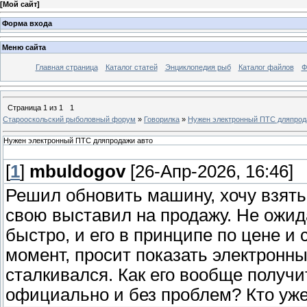
[
Мой сайт
]
Форма входа
Меню сайта
Главная страница
Каталог статей
Энциклопедия рыб
Каталог файлов
Ф
Страница
1
из
1
1
Старооскольский рыболовный форум
»
Говорилка
»
Нужен электронный ПТС дляпрод
Нужен электронный ПТС дляпродажи авто
[
1
]
mbuldogov
[26-Апр-2026, 16:46]
Решил обновить машину, хочу взять
свою выставил на продажу. Не ожид
быстро, и его в принципе по цене и
момент, просит показать электронн
сталкивался. Как его вообще получи
официально и без проблем? Кто уже