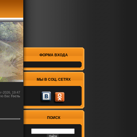
ФОРМА ВХОДА
МЫ В СОЦ. СЕТЯХ
г-2026, 19:47
ую Вас
Гость
ПОИСК