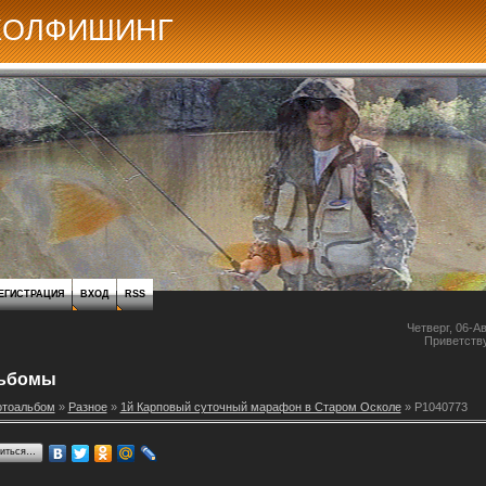
КОЛФИШИНГ
ЕГИСТРАЦИЯ
ВХОД
RSS
Четверг, 06-Ав
Приветств
ьбомы
отоальбом
»
Разное
»
1й Карповый суточный марафон в Старом Осколе
» P1040773
литься…