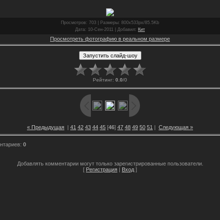
Просмотров
: 703 |
Размеры
: 800x533px/85.5Kb
Дата
: 10-Сен-2011 |
Добавил
:
Кит
Просмотреть фотографию в реальном размере
Рейтинг
:
0.0
/
0
« Предыдущая
|
41
42
43
44
45
[
46
]
47
48
49
50
51
|
Следующая »
нтариев
:
0
Добавлять комментарии могут только зарегистрированные пользователи.
[
Регистрация
|
Вход
]