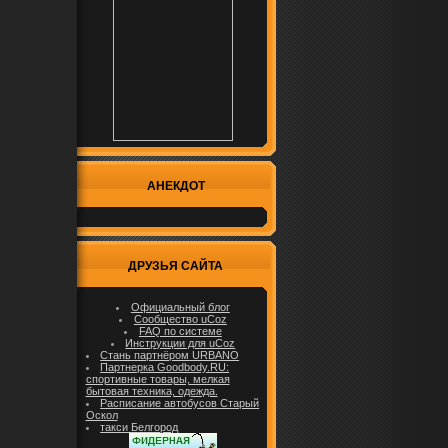
АНЕКДОТ
ДРУЗЬЯ САЙТА
Официальный блог
Сообщество uCoz
FAQ по системе
Инструкции для uCoz
Стань партнёром URBANO
Партнерка Goodbody.RU:
спортивные товары, мелкая
бытовая техника, одежда.
Расписание автобусов Старый
Оскол
такси Белгород