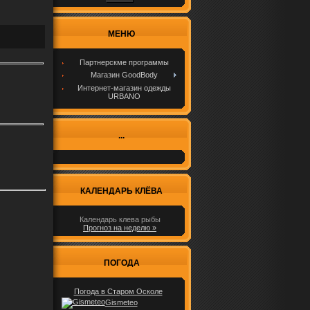
МЕНЮ
Партнерскме программы
Магазин GoodBody
Интернет-магазин одежды
URBANO
...
КАЛЕНДАРЬ КЛЁВА
Календарь клева рыбы
Прогноз на неделю »
ПОГОДА
Погода в Старом Осколе
Gismeteo