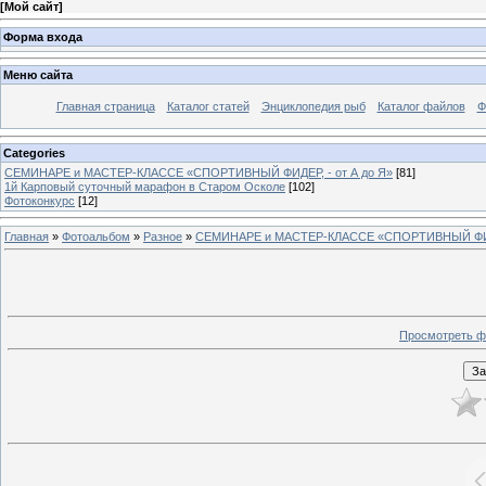
[
Мой сайт
]
Форма входа
Меню сайта
Главная страница
Каталог статей
Энциклопедия рыб
Каталог файлов
Ф
Categories
СЕМИНАРЕ и МАСТЕР-КЛАССЕ «СПОРТИВНЫЙ ФИДЕР, - от А до Я»
[81]
1й Карповый суточный марафон в Старом Осколе
[102]
Фотоконкурс
[12]
Главная
»
Фотоальбом
»
Разное
»
СЕМИНАРЕ и МАСТЕР-КЛАССЕ «СПОРТИВНЫЙ ФИДЕ
Просмотреть ф