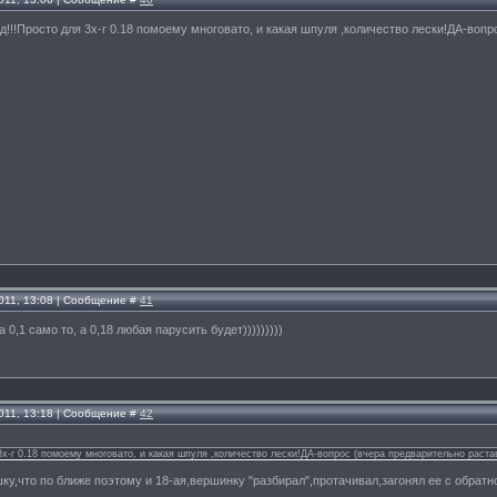
гуд!!!Просто для 3х-г 0.18 помоему многовато, и какая шпуля ,количество лески!ДА-во
011, 13:08 | Сообщение #
41
а 0,1 само то, а 0,18 любая парусить будет)))))))))
011, 13:18 | Сообщение #
42
 3х-г 0.18 помоему многовато, и какая шпуля ,количество лески!ДА-вопрос (вчера предварительно раст
ку,что по ближе поэтому и 18-ая,вершинку "разбирал",протачивал,загонял ее с обратн