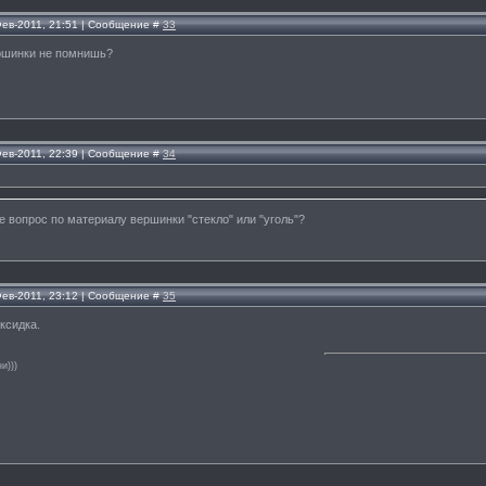
Фев-2011, 21:51 | Сообщение #
33
ершинки не помнишь?
Фев-2011, 22:39 | Сообщение #
34
е вопрос по материалу вершинки "стекло" или "уголь"?
Фев-2011, 23:12 | Сообщение #
35
ксидка.
и)))