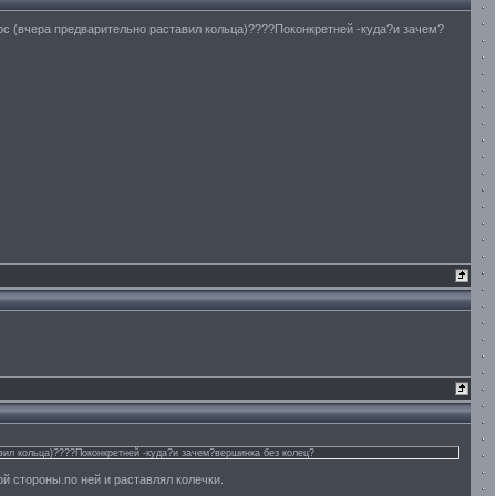
прос (вчера предварительно раставил кольца)????Поконкретней -куда?и зачем?
авил кольца)????Поконкретней -куда?и зачем?вершинка без колец?
ой стороны.по ней и раставлял колечки.