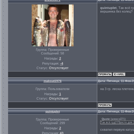
quintuplet
, Так всё 
вершинка без колец?
Группа: Проверенные
Сообщений:
58
Награды:
2
Репутация:
-4
Статус:
Отсутствует
maksut1976
Дата: Пятница, 11-Фев-2
Группа: Пользователи
на 3 гр. леска плетенк
Награды:
1
Статус:
Отсутствует
quintuplet
Дата: Пятница, 11-Фев-2
Группа: Проверенные
Quote
(
алексей71
)
Так всё гуд!!!Просто для
Сообщений:
299
Награды:
2
схватил первую катуш
Репутация:
43