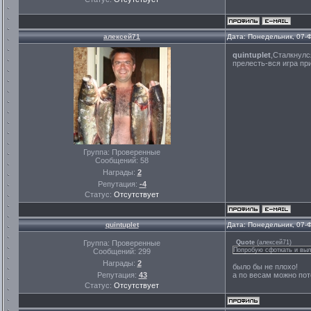
алексей71
Дата: Понедельник, 07-
quintuplet
,Сталкнулс
прелесть-вся игра п
Группа: Проверенные
Сообщений:
58
Награды:
2
Репутация:
-4
Статус:
Отсутствует
quintuplet
Дата: Понедельник, 07-
Группа: Проверенные
Quote
(
алексей71
)
Попробую сфоткать и выл
Сообщений:
299
Награды:
2
было бы не плохо!
Репутация:
43
а по весам можно пот
Статус:
Отсутствует