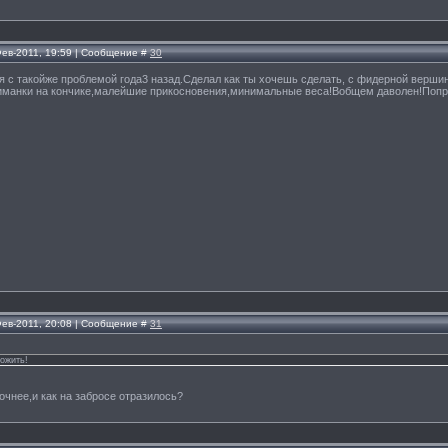
Фев-2011, 19:59 | Сообщение #
30
я с такойже проблемой года3 назад.Сделал как ты хочешь сделать, с фидерной верши
риманки на кончике,малейшие прикосновения,минимальные веса!Вобщем даволен!Попр
Фев-2011, 20:08 | Сообщение #
31
ожить!
очнее,и как на забросе отразилось?