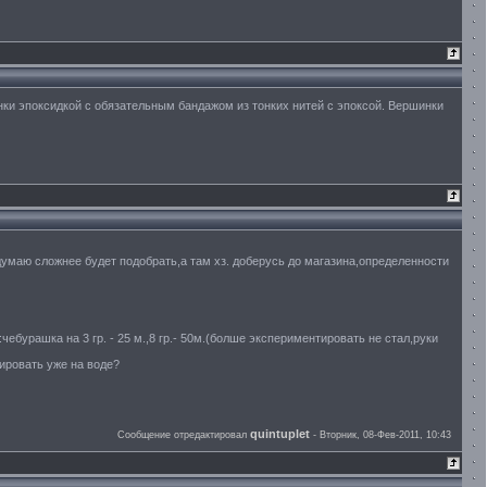
инки эпоксидкой с обязательным бандажом из тонких нитей с эпоксой. Вершинки
думаю сложнее будет подобрать,а там хз. доберусь до магазина,определенности
ебурашка на 3 гр. - 25 м.,8 гр.- 50м.(болше экспериментировать не стал,руки
ировать уже на воде?
quintuplet
Сообщение отредактировал
-
Вторник, 08-Фев-2011, 10:43