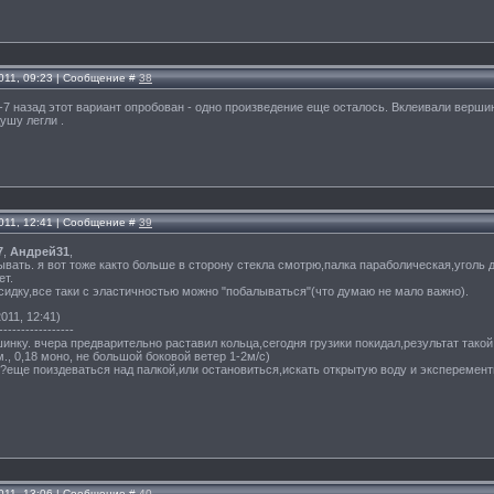
011, 09:23 | Сообщение #
38
6-7 назад этот вариант опробован - одно произведение еще осталось. Вклеивали верш
ушу легли .
011, 12:41 | Сообщение #
39
7
,
Андрей31
,
вать. я вот тоже както больше в сторону стекла смотрю,палка параболическая,уголь 
ет.
ксидку,все таки с эластичностью можно "побалываться"(что думаю не мало важно).
011, 12:41)
-----------------
инку. вчера предварительно раставил кольца,сегодня грузики покидал,результат такой:ч
., 0,18 моно, не большой боковой ветер 1-2м/с)
ь?еще поиздеваться над палкой,или остановиться,искать открытую воду и эксперемент
011, 13:06 | Сообщение #
40