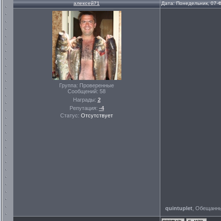
алексей71
Дата: Понедельник, 07-
Группа: Проверенные
Сообщений:
58
Награды:
2
Репутация:
-4
Статус:
Отсутствует
quintuplet
, Обещанн