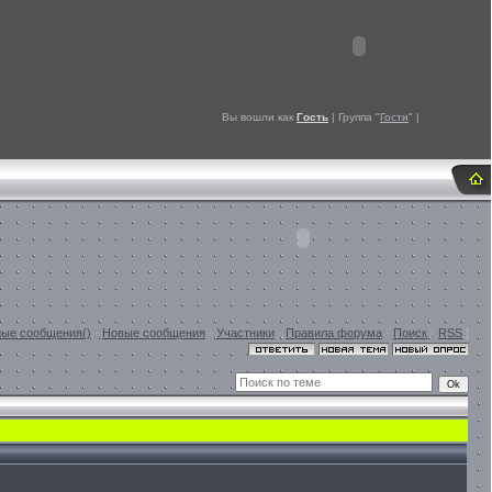
Вы вошли как
Гость
| Группа "
Гости
" |
ые сообщения()
·
Новые сообщения
·
Участники
·
Правила форума
·
Поиск
·
RSS
]