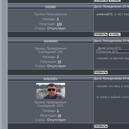
Vorobei
Дата: Понедельник, 07-
Группа: Пользователи
алексей71
, а тест в
Награды:
2
Репутация:
126
Статус:
Отсутствует
quintuplet
Дата: Понедельник, 07-
Группа: Проверенные
Quote
(
алексей71
)
Обещанные фото
Сообщений:
299
Награды:
2
спасибо за фото!и ещ
Репутация:
43
Статус:
Отсутствует
bolemsky
Дата: Понедельник, 07-
похоже что нить и эпо
не рыбак в крайней степен
Группа: Проверенные
Сообщений:
1071
Награды:
1
Репутация:
39
Статус:
Отсутствует