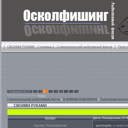
СВОИМИ РУКАМИ - Страница 2 - Старооскольский рыболовный форум
Регист
2
Страница
2
из
17
«
1
3
4
…
16
17
»
Модератор форума:
Димыч
Старооскольский рыболовный форум
»
В ПОМОЩЬ РЫБОЛОВАМ
»
Рыболовная мастер
СВОИМИ РУКАМИ
Vorobei
Дата: Понедельник, 07-
Группа: Пользователи
quintuplet
, я понял 