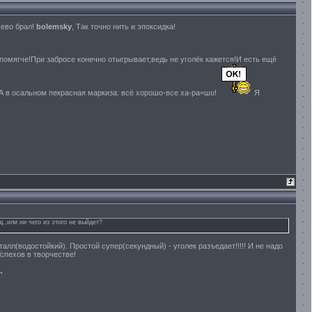
шево брал!
bolemsky
, Так точно нить и эпоксидка!
помягче!При забросе конечно отыгрывает,ведь не уголёк кажется!И есть ещё
.А в осальном пекрасная маркиза: всё хорошо-все ха-ра=шо!
Я
,или ни чего из этого не выйдет?
алл(водостойкий). Простой супер(секундный) - уголек разъедает!!!!! И не надо
Успехов в творчестве!