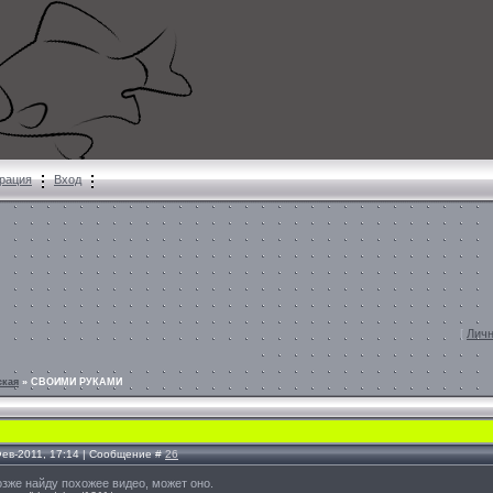
рация
Вход
[
Личн
ская
»
СВОИМИ РУКАМИ
Фев-2011, 17:14 | Сообщение #
26
позже найду похожее видео, может оно.