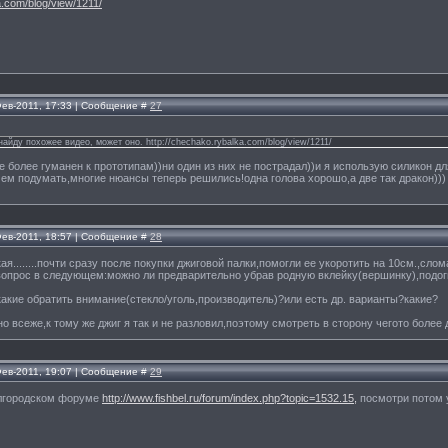
a.com/blog/view/1211/
Фев-2011, 17:33 | Сообщение #
27
 найду похожее видео, может оно. http://chechako.rybalka.com/blog/view/1211/
же более гуманен к прототипам))ни один из них не пострадал))и я использую силикон д
м подумать,многие нюансы теперь решились!одна голова хорошо,а две так дракон)))
Фев-2011, 18:57 | Сообщение #
28
я........почти сразу после покупки джиговой палки,помогли ее укоротить на 10см.,слом
,вопрос в следующем:можно ли предварительно убрав родную вклейку(вершинку),подогн
 какие обратить внимание(стекло/уголь,производитель)?или есть др. варианты?какие?
но всеже,к тому же джиг я так и не разловил,поэтому смотреть в сторону чегото более
Фев-2011, 19:07 | Сообщение #
29
елгородском форуме
http://www.fishbel.ru/forum/index.php?topic=1532.15,
посмотри потом у