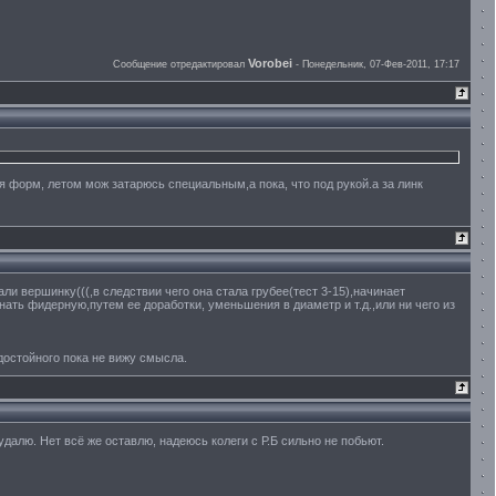
Vorobei
Сообщение отредактировал
-
Понедельник, 07-Фев-2011, 17:17
ля форм, летом мож затарюсь специальным,а пока, что под рукой.а за линк
али вершинку(((,в следствии чего она стала грубее(тест 3-15),начинает
ать фидерную,путем ее доработки, уменьшения в диаметр и т.д.,или ни чего из
 достойного пока не вижу смысла.
далю. Нет всё же оставлю, надеюсь колеги с Р.Б сильно не побьют.