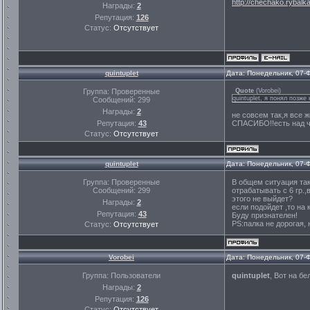
http://chechako.rybalk
Награды:
2
Репутация:
126
Статус:
Отсутствует
quintuplet
Дата: Понедельник, 07-
Группа: Проверенные
Quote
(
Vorobei
)
quintuplet, я понял позже
Сообщений:
299
Награды:
2
не совсем так,я все 
Репутация:
43
СПАСИБО!!есть над че
Статус:
Отсутствует
quintuplet
Дата: Понедельник, 07-
Группа: Проверенные
В общем ситуация така
Сообщений:
299
отрабатывать с 6 гр.
этого не выйдет?
Награды:
2
если подойдет ,то на
Репутация:
43
Буду признателен!
PS:палка не дорогая, 
Статус:
Отсутствует
Vorobei
Дата: Понедельник, 07-
Группа: Пользователи
quintuplet
, Вот на б
Награды:
2
Репутация:
126
Статус:
Отсутствует