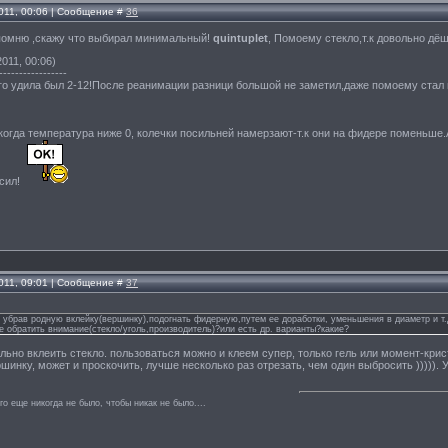
011, 00:06 | Сообщение #
36
 помню ,скажу что выбирал минимальный!
quintuplet
, Помоему стекло,т.к довольно дё
011, 00:06)
-----------------
ого удила был 2-12!После реанимации разници большой не заметил,даже помоему стал 
 когда температура ниже 0, колечки посильней намерзают-т.к они на фидере поменьше
осил!
011, 09:01 | Сообщение #
37
убрав родную вклейку(вершинку),подогнать фидерную,путем ее доработки, уменьшения в диаметр и т.д.
ие обратить внимание(стекло/уголь,производитель)?или есть др. варианты?какие?
льно вклеить стекло. пользоваться можно и клеем супер, только гель или момент-крист
шинку, может и проскочить, лучше несколько раз отрезать, чем один выбросить ))))). 
го еще никогда не было, чтобы никак не было....