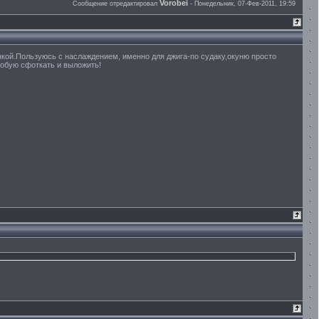
Vorobei
Сообщение отредактировал
-
Понедельник, 07-Фев-2011, 19:59
нкой.Пользуюсь с наслаждением, именно для джига-по судаку,окуню просто
обую сфоткать и выложить!