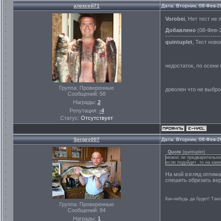
алексей71
Дата: Вторник, 08-Фев-2
Vorobei
, Нет тест не
Добавлено
(08-Фев-2
----------------------------
quintuplet
, Тест нов
недостаток, по осени
Группа: Проверенные
доволен что не выбр
Сообщений:
58
Награды:
2
Репутация:
-4
Статус:
Отсутствует
Sergey007
Дата: Вторник, 08-Фев-2
Quote
(
quintuplet
)
можно ли предварительно 
если подойдет ,то на как
На мой взгляд оптима
спешить обрезать вер
Как-нибудь да будет! Тако
Группа: Проверенные
Сообщений:
84
Награды:
1