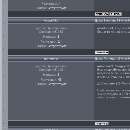
Репутация:
4
Статус:
Отсутствует
Андрей31
Дата: Вторник, 08-Фев-2
Группа: Проверенные
quintuplet
, Еще лет 
Сообщений:
233
брали те которые на д
Награды:
1
Репутация:
14
Статус:
Отсутствует
quintuplet
Дата: Пятница, 11-Фев-2
Группа: Проверенные
алексей71
,
Sergey00
Сообщений:
299
Благодарю!Буду пробы
надеюсь больше стан
Награды:
2
а клеить буду на эпо
Репутация:
43
Добавлено
(11-Фев-2
Статус:
Отсутствует
----------------------------
В общем вклеил я веш
замерзли)длина 2,09 м
кто,что может сказат
алексей71
Дата: Пятница, 11-Фев-2