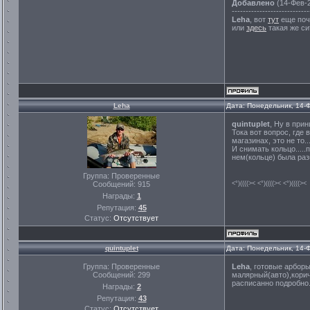
Добавлено
(14-Фев-2
----------------------------
Leha
, вот
тут
еще поч
или
здесь
такая же си
Leha
Дата: Понедельник, 14-
quintuplet
, Ну в прин
Тока вот вопрос, где 
магазинах, это не то..
И снимать кольцо.....
нем(кольце) была разб
Группа: Проверенные
Сообщений:
915
<°)((((>< <°)((((>< <°)((((><
Награды:
1
Репутация:
45
Статус:
Отсутствует
quintuplet
Дата: Понедельник, 14-
Группа: Проверенные
Leha
, готовые арбор
Сообщений:
299
малярный(авто),корич
расписанно подробно
Награды:
2
Репутация:
43
Статус:
Отсутствует