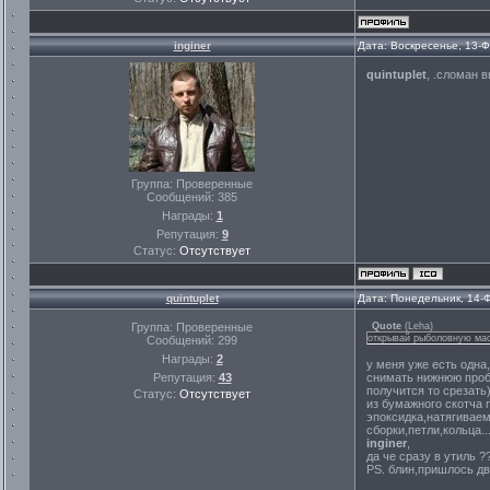
inginer
Дата: Воскресенье, 13-
quintuplet
, .сломан 
Группа: Проверенные
Сообщений:
385
Награды:
1
Репутация:
9
Статус:
Отсутствует
quintuplet
Дата: Понедельник, 14-
Группа: Проверенные
Quote
(
Leha
)
открывай рыболовную маст
Сообщений:
299
Награды:
2
у меня уже есть одна,
Репутация:
43
снимать нижнюю пробк
получится то срезать
Статус:
Отсутствует
из бумажного скотча 
эпоксидка,натягиваем
сборки,петли,кольца..
inginer
,
да че сразу в утиль 
PS. блин,пришлось дв