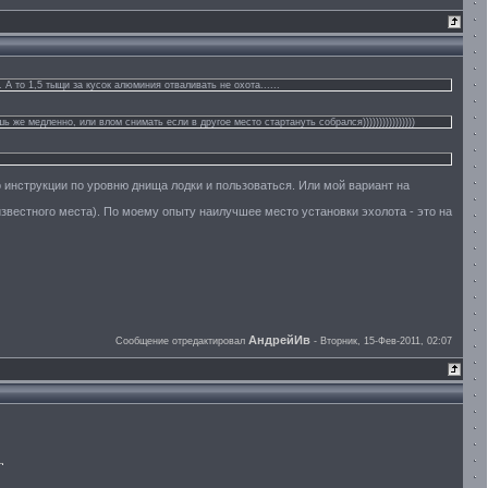
 А то 1,5 тыщи за кусок алюминия отваливать не охота......
е медленно, или влом снимать если в другое место стартануть собрался))))))))))))))))
о инструкции по уровню днища лодки и пользоваться. Или мой вариант на
звестного места). По моему опыту наилучшее место установки эхолота - это на
АндрейИв
Сообщение отредактировал
-
Вторник, 15-Фев-2011, 02:07