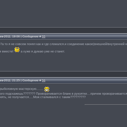
Фев-2011, 19:06 | Сообщение #
55
о?а то я не совсем понял как и где сломался.и соединение какое(внешней/внутренней 
м вместе!
а хуже я думаю уже не станет.
Фев-2011, 21:25 | Сообщение #
56
 рыболовную мастерскую........
ого подскажешь??????? Проворачивается бланк в рукоятке....причем проворачивается
снять, не получается.....Мож сталкивался с таким?????????