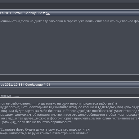
Фев-2011, 22:50 | Сообщение #
57
внешний стык,фото на днях сделаю,спин в гараже уже почти списал в утиль,спасибо 
Фев-2011, 12:33 | Сообщение #
58
ерскую........
ток не рыболовная,......тогда только на одни налоги придеться работать)))
у(реаргрип) нет необходимости,снимайте входное кольцо и тд,петедьку под крючок,де
),под ним будет картонка либо бичевка на "эпоксидке",это все"барахло" удаляется п
под диам. держака,чтоб налазил плотно,и все это дело собирается в обратном порядк
 на след.,и так далее...можно и форгрип сразу приклеить,за тем бланк устанавливае
...удачи)))))если что не понятно спрашивайте.
???давайте фото будем думать,мож еще кто подключится.
ажды набирать,а то руки кривые взял страницу откатил.