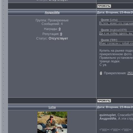
АндрейИв
Дата: Вторник, 15-Фев-2
Группа: Проверенные
Quote
(
Leha
)
Кстати, может кто подскаж
Сообщений:
4
Награды:
0
Quote
(
maksut1976
)
Да я не пойму одного, вы
Репутация:
0
Статус:
Отсутствует
Quote
(
ПИН
)
Макс согласен с тобой,чт
Купить на рынке подх
прикрепленном фото.
Правильно установлен
транце лодки.
С ув.
Прикрепления:
251
Leha
Дата: Вторник, 15-Фев-2
quintuplet
, Спасибо!!
АндрейИв
, А эти ст
<°)((((>< <°)((((>< <°)((((><