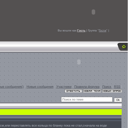
Вы вошли как
Гость
| Группа "
Гости
" |
ые сообщения()
·
Новые сообщения
·
Участники
·
Правила форума
·
Поиск
·
RSS
]
см,или переставлять все кольца по бланку пока не стал,сначала на воде