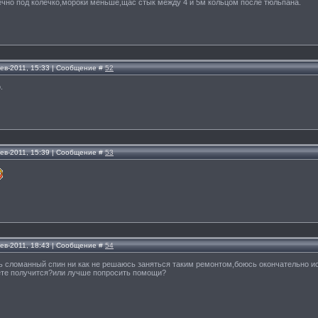
ечно под колечко,мороки меньше,щас стык между 4 и 5м кольцом после тюльпана.
Фев-2011, 15:33 | Сообщение #
52
.
Фев-2011, 15:39 | Сообщение #
53
Фев-2011, 18:43 | Сообщение #
54
ть сломанный спин ни как не решаюсь заняться таким ремонтом,боюсь окончательно ис
аете получится?или лучше попросить помощи?