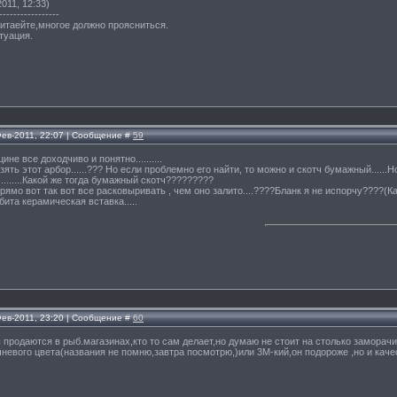
011, 12:33)
-----------------
итаейте,многое должно проясниться.
туация.
Фев-2011, 22:07 | Сообщение #
59
цине все доходчиво и понятно..........
взять этот арбор......??? Но если проблемно его найти, то можно и скотч бумажный.....
.........Какой же тогда бумажный скотч?????????
прямо вот так вот все расковыривать , чем оно залито....????Бланк я не испорчу????(К
ита керамическая вставка.....
Фев-2011, 23:20 | Сообщение #
60
ы продаются в рыб.магазинах,кто то сам делает,но думаю не стоит на столько заморач
невого цвета(названия не помню,завтра посмотрю,)или 3М-кий,он подороже ,но и каче
.