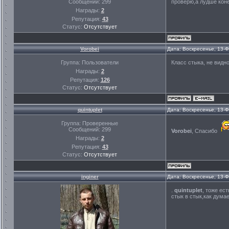
Сообщений:
299
проверю,а лудше кон
Награды:
2
Репутация:
43
Статус:
Отсутствует
Vorobei
Дата: Воскресенье, 13-
Группа: Пользователи
Класс стыка, не видно
Награды:
2
Репутация:
126
Статус:
Отсутствует
quintuplet
Дата: Воскресенье, 13-
Группа: Проверенные
Сообщений:
299
Vorobei
, Спасибо
Награды:
2
Репутация:
43
Статус:
Отсутствует
inginer
Дата: Воскресенье, 13-
.
quintuplet
, тоже ес
стык в стык,как дум