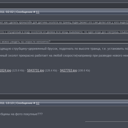
011, 02:02 | Сообщение #
61
ет как сделать кронштейн для датчика эхолота на транец лодки (может кто сам делал или у кого видел).
 что с опущенным в воду эхолотом из движка всю мощь выжимаете, по идее когда дно смотришь плывешь ж
о можно увидеть на скорости непонятно?
одящую струбцину+деревянный брусок, подогнать по высоте транца, т.е. установить п
ный эхолот прекрасно работает на любой скорости(например при разведке нового неи
1824.jpg
·
5843731.jpg
·
9427763.jpg
(123.8 Kb)
(128.4 Kb)
(108.6 Kb)
011, 13:13 | Сообщение #
62
!
рубцины на фото покупные???