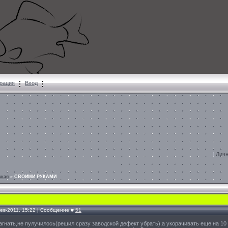
рация
Вход
[
Личн
ская
»
СВОИМИ РУКАМИ
Фев-2011, 15:22 | Сообщение #
51
загнать,не пулучилось(решил сразу заводской дефект убрать),а укорачивать еще на 10 