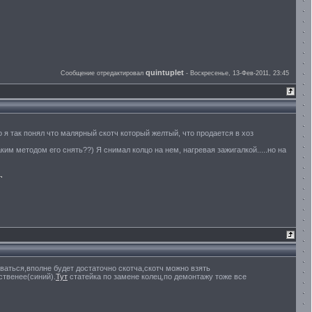
quintuplet
Сообщение отредактировал
-
Воскресенье, 13-Фев-2011, 23:45
.Но я так понял что малярный скотч который желтый, что продается в хоз
аким методом его снять??) Я снимал колцо на нем, нагревая зажигалкой.....но на
иваться,вполне будет достаточно скотча,скотч можно взять
ственее(синий).
Тут
статейка по замене колец,по демонтажу тоже все