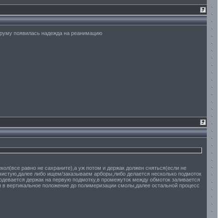
форуму появилась надежда на реанимацию
кол(все равно не сахраните),а уж потом и держак должен сняться(если не
од чистую,далее либо ищем/заказываем арборы,либо делается несколько подмоток
е.одевается держак на первую подмотку,в промежуток между обмоток заливается
тся в вертикальное положение до полимеризации смолы,далее остальной процесс