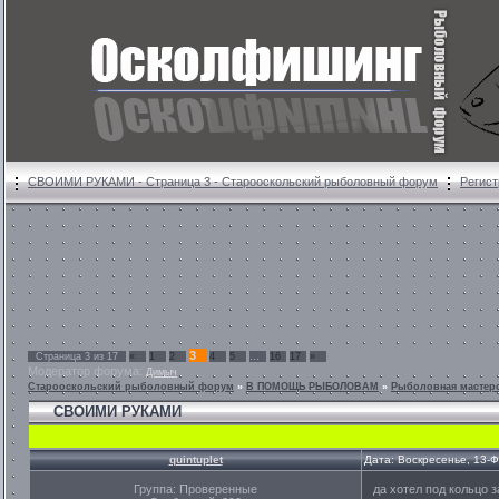
СВОИМИ РУКАМИ - Страница 3 - Старооскольский рыболовный форум
Регист
3
Страница
3
из
17
«
1
2
4
5
…
16
17
»
Модератор форума:
Димыч
Старооскольский рыболовный форум
»
В ПОМОЩЬ РЫБОЛОВАМ
»
Рыболовная мастер
СВОИМИ РУКАМИ
quintuplet
Дата: Воскресенье, 13-
Группа: Проверенные
да хотел под кольцо 