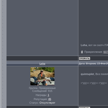
Leha
, вот он скотч I
Прикрепления:
607
Leha
Дата: Вторник, 15-Фев-2
quintuplet
, Все понял
<°)((((>< <°)((((>< <°)((((><
Группа: Проверенные
Сообщений:
915
Награды:
1
Репутация:
45
Статус:
Отсутствует