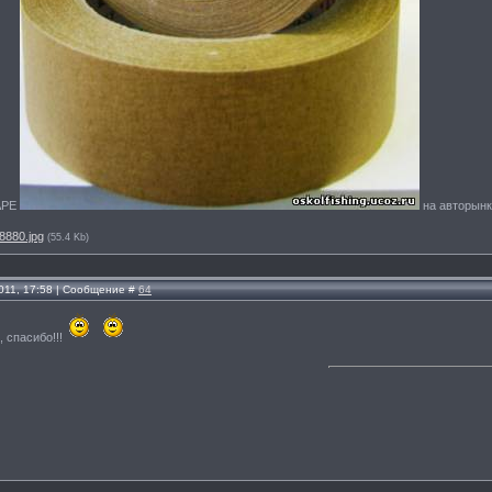
TAPE
на авторынк
8880.jpg
(55.4 Kb)
011, 17:58 | Сообщение #
64
, спасибо!!!