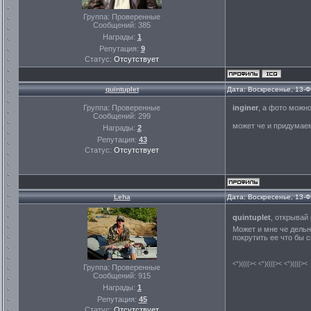
Группа: Проверенные
Сообщений:
385
Награды:
1
Репутация:
9
Статус:
Отсутствует
quintuplet
Дата: Воскресенье, 13-
Группа: Проверенные
inginer
, а фото можн
Сообщений:
299
может че и придумае
Награды:
2
Репутация:
43
Статус:
Отсутствует
Leha
Дата: Воскресенье, 13-
quintuplet
, открывай
Может и мне че дельн
покрутить ее что бы 
<°)((((>< <°)((((>< <°)((((><
Группа: Проверенные
Сообщений:
915
Награды:
1
Репутация:
45
Статус:
Отсутствует