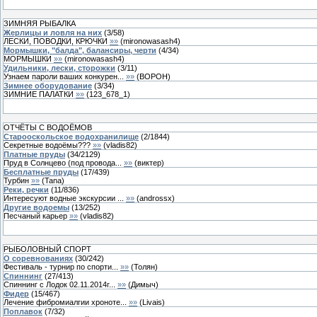
ЗИМНЯЯ РЫБАЛКА
Жерлицы и ловля на них
(
3
/
58
)
ЛЕСКИ, ПОВОДКИ, КРЮЧКИ
»»
(
mironowasash4
)
Мормышки, "балда", балансиры, черти
(
4
/
34
)
МОРМЫШКИ
»»
(
mironowasash4
)
Удильники, лески, сторожки
(
3
/
11
)
Узнаем пароли ваших конкурен...
»»
(
BOPOH
)
Зимнее оборудование
(
3
/
34
)
ЗИМНИЕ ПАЛАТКИ
»»
(
123_678_1
)
ОТЧЁТЫ С ВОДОЁМОВ
Старооскольское водохранилище
(
2
/
1844
)
Секретные водоёмы???
»»
(
vladis82
)
Платные пруды
(
34
/
2129
)
Пруд в Солнцево (под провода...
»»
(
виктер
)
Бесплатные пруды
(
17
/
439
)
Турбин
»»
(
Tana
)
Реки, речки
(
11
/
836
)
Интересуют водные экскурсии ...
»»
(
androssx
)
Другие водоемы
(
13
/
252
)
Песчаный карьер
»»
(
vladis82
)
РЫБОЛОВНЫЙ СПОРТ
О соревнованиях
(
30
/
242
)
Фестиваль - турнир по спорти...
»»
(
Толян
)
Спиннинг
(
27
/
413
)
Спиннинг с Лодок 02.11.2014г...
»»
(
Димыч
)
Фидер
(
15
/
467
)
Лечение фибромиалгии хроноте...
»»
(
Livais
)
Поплавок
(
7
/
32
)