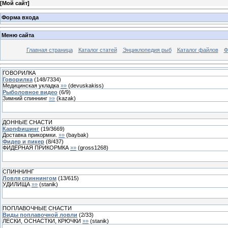
[
Мой сайт
]
Форма входа
Меню сайта
Главная страница
Каталог статей
Энциклопедия рыб
Каталог файлов
Ф
ГОВОРИЛКА
Говорилка
(
148
/
7334
)
Медицинская укладка
»»
(
devuskakiss
)
Рыболовное видео
(
6
/
9
)
Зимний спиннинг
»»
(
kazak
)
ДОННЫЕ СНАСТИ
Карпфишинг
(
19
/
3669
)
Доставка прикормки.
»»
(
baybak
)
Фидер и пикер
(
8
/
437
)
ФИДЕРНАЯ ПРИКОРМКА
»»
(
gross1268
)
СПИННИНГ
Ловля спиннингом
(
13
/
615
)
УДИЛИЩА
»»
(
stanik
)
ПОПЛАВОЧНЫЕ СНАСТИ
Виды поплавочной ловли
(
2
/
33
)
ЛЕСКИ, ОСНАСТКИ, КРЮЧКИ
»»
(
stanik
)