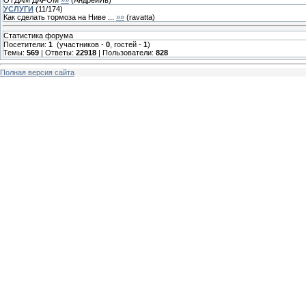
УСЛУГИ
(
11
/
174
)
Как сделать тормоза на Ниве ...
»»
(
ravatta
)
Статистика форума
Посетители:
1
(участников -
0
, гостей -
1
)
Темы:
569
| Ответы:
22918
| Пользователи:
828
Полная версия сайта