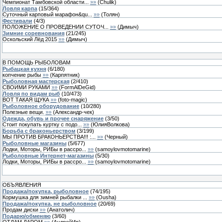
Чемпионат Тамбовской области...
»»
(
Chulik
)
Ловля карпа
(
15
/
364
)
Суточный карповый марафон&qu...
»»
(
Толян
)
Фестивали
(
4
/
3
)
ПОЛОЖЕНИЕ О ПРОВЕДЕНИИ СУТОЧ...
»»
(
Димыч
)
Зимние соревнования
(
21
/
245
)
Оскольский Лёд 2015
»»
(
Димыч
)
В ПОМОЩЬ РЫБОЛОВАМ
Рыбацкая кухня
(
6
/
180
)
копчение рыбы
»»
(
Карпятник
)
Рыболовная мастерская
(
2
/
410
)
СВОИМИ РУКАМИ
»»
(
FormAlDeGid
)
Ловля по видам рыб
(
10
/
473
)
ВОТ ТАКАЯ ЩУКА
»»
(
foto-magic
)
Рыболовное оборудование
(
10
/
280
)
Полезные вещи.
»»
(
Александр-чек
)
Одежда, обувь и прочее снаряжение
(
3
/
50
)
Стоит покупать куртку с подо...
»»
(
ЮлияВолкова
)
Борьба с браконьерством
(
3
/
199
)
МЫ ПРОТИВ БРАКОНЬЕРСТВА!!! :...
»»
(
Черный
)
Рыболовные магазины
(
5
/
677
)
Лодки, Моторы, РИБы в рассро...
»»
(
samoylovmotomarine
)
Рыболовные Интернет-магазины
(
5
/
30
)
Лодки, Моторы, РИБы в рассро...
»»
(
samoylovmotomarine
)
ОБЪЯВЛЕНИЯ
Продажа/покупка, рыболовное
(
74
/
195
)
Кормушка для зимней рыбалки ...
»»
(
Ousha
)
Продажа/покупка, не рыболовное
(
20
/
69
)
Продам диски
»»
(
Анатолич
)
Подарю/обменяю
(
3
/
60
)
ОТДАМ ДАРОМ
»»
(
АндрейИв
)