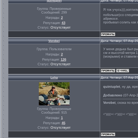
quintuplet
Дата: Четверг, 07-Апр-2
Группа: Проверенные
Я ток учусь))),копти
Сообщений:
299
побольше)со специями
Награды:
2
абрикосе.
пробывал солить как
Репутация:
43
Статус:
Отсутствует
Vorobei
Дата: Четверг, 07-Апр-2
Группа: Пользователи
У меня дядька был ры
см и высотой метра 1
Награды:
2
(мокрыми) и ставили 
Репутация:
126
Статус:
Отсутствует
Leha
Дата: Четверг, 07-Апр-2
quintuplet
, ну да, вр
Добавлено
(07-Апр-2
----------------------------
Vorobei
, скока по вр
Группа: Проверенные
Сообщений:
915
<°)((((>< <°)((((>< <°)((((><
Награды:
1
Репутация:
45
Статус:
Отсутствует