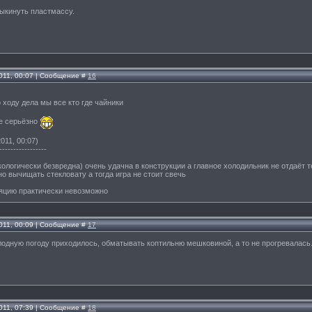
выкинуть пластмассу.
011, 00:07 | Сообщение #
16
о ходу дела мы все кто где чайники
же серьёзно
011, 00:07)
-----------------
кологически безвредна) очень удачна в конструкции а главное холодильник не отдаёт т
о вычищать стекловату а тогда игра не стоит свечь
ляцию практически невозможно
011, 00:09 | Сообщение #
17
олодную погоду приходилось, обматывать коптильню мешковиной, а то не прогревалась
011, 07:39 | Сообщение #
18