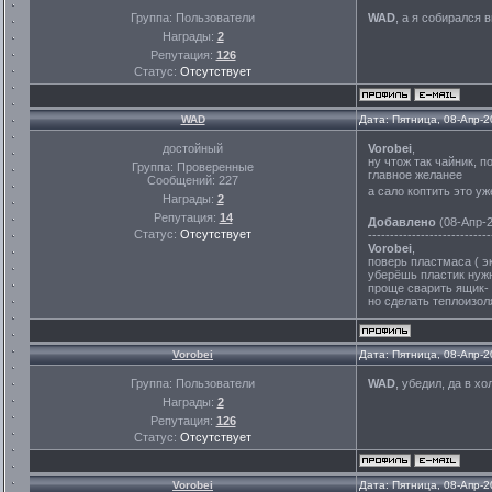
Группа: Пользователи
WAD
, а я собирался 
Награды:
2
Репутация:
126
Статус:
Отсутствует
WAD
Дата: Пятница, 08-Апр-2
достойный
Vorobei
,
ну чтож так чайник, п
Группа: Проверенные
главное желанее
Сообщений:
227
а сало коптить это у
Награды:
2
Репутация:
14
Добавлено
(08-Апр-2
Статус:
Отсутствует
----------------------------
Vorobei
,
поверь пластмаса ( э
уберёшь пластик нужн
проще сварить ящик-
но сделать теплоизо
Vorobei
Дата: Пятница, 08-Апр-2
Группа: Пользователи
WAD
, убедил, да в х
Награды:
2
Репутация:
126
Статус:
Отсутствует
Vorobei
Дата: Пятница, 08-Апр-2