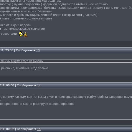
промываем и на часок под хол водичьку
газетку ( лучше подвесить ) дадим ей подвялится чтобы с неё не текло
еня коптилка нерж заводская большая заклвдываю и под газ горелку ( лень жечь костё
подкапчивается но ещё с белизной
ь опилки и даём выходить лишней влаги ( открыл копт , закрыл )
ба имеет приятный золотистый цвет
ике от 1 до 3 недель
ет там только жидкое копчение
я секретами
011, 23:58 | Сообщение #
13
ь объёмы видимо хотел на рыбалку
 рыбачил, я чайник 3 год только.
011, 00:00 | Сообщение #
14
 , потому как сам коптил когда служ в приморье красную рыбку, ребята заподены науч
ь
совершенно не как не реагирует на весь процесс
011, 00:02 | Сообщение #
15