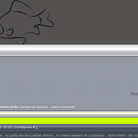
[
Личн
пчение рыбы
(интересные рецепты , секреты копчения)
11, 22:12 | Сообщение #
1
, ну рыбу мы все умеем ловить , но самое важное её сохранить , приготовить так чт