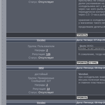
проснулись не спеша 
Статус:
Отсутствует
далее разлаживаю на 
холодильника нет у м
через час копч рыба 
периодически контрол
через 2,5 -3 часа ры
хранение в холодильн
у магазинах такого н
продолжаем делитьс
Vorobei
Дата: Четверг, 07-Апр-2
Группа: Пользователи
Quote
(
WAD
)
Vorobei, не мог увеличит
Награды:
2
Репутация:
126
К сожалению, тогда не
Статус:
Отсутствует
WAD
Дата: Пятница, 08-Апр-2
достойный
Vorobei
,
про холодильник знаю
Группа: Проверенные
весьма полезная вещ
Сообщений:
227
и главное пластмаса 
Награды:
2
Репутация:
14
Статус:
Отсутствует
Vorobei
Дата: Пятница, 08-Апр-2