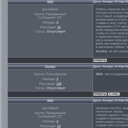
WAD
Дата: Четверг, 07-Апр-2
достойный
Ребята секретов как 
лучшая коптильня гор
Группа: Проверенные
это старый холодиль
Сообщений:
227
выбрасываеться всё 
Награды:
2
ставим в низу плитку 
закрываем и 3-4 часа
Репутация:
14
рыба перед копчение
Статус:
Отсутствует
чтобы из этого агрег
и закрытая ёмкость с
греть можно периодич
рыба настаивается в 
в магазинах сейчас та
Vorobei
, не мог уве
Vorobei
Дата: Четверг, 07-Апр-2
Группа: Пользователи
WAD
, про холодильни
Награды:
2
Репутация:
126
Статус:
Отсутствует
WAD
Дата: Четверг, 07-Апр-2
достойный
пробовал коптить лещ
технология такова
Группа: Проверенные
главное удалить чеш
Сообщений:
227
кладём в нержавеющ
Награды:
2
пересыпаем солью ( 
ставим гнёт и оставл
Репутация:
14