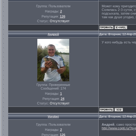
Группа: Пользователи
Может кому пригодитс
Солилась 2-3 суток, 
Награды:
2
подсыхала, затем сни
Репутация:
126
там как душе угодно,
Статус:
Отсутствует
Андрей
Дата: Вторник, 12-Апр-2
У кого нибудь есть ч
Группа: Проверенные
Сообщений:
174
Награды:
1
Репутация:
24
Статус:
Отсутствует
Vorobei
Дата: Вторник, 12-Апр-2
Группа: Пользователи
Андрей
, само просто
http://www.copti.ru/?p
Награды:
2
Репутация:
126