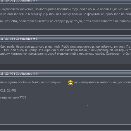
011, 20:56 | Сообщение #
4
льню(горячего копчения) замостырил в прошлом году, солю обычно часов 12,не меньш
 не балывался, с мясом да,с рыбой нет. копчу только на фруктовых, пробывал на ябл
 пишет
Leha
, если "приспичело" и на скорую руку, то да, а так просаливается не равноме
011, 21:25 | Сообщение #
5
бак, рыбы было всегда много и крупной. Рыбу сначала солили, как обычно, вялили. Пот
,5. Вешали рыбу в 3 ряда. Из кирпича была сложена топка, в ней разводили костёр из
сверху коптильню, накрывали мокрой мешковиной в несколько слоёв. Следили что бы
011, 22:40 | Сообщение #
6
емени ждать особо не было, все голодные......
ну и получалось малость не досоленая
011, 22:40)
-----------------
емени коптили????