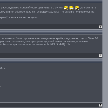
е, рассол делаем средний(если сравнивать с супом
,то соли чуть
они, вишне, абрикос, щас на груше(дичка), пока что больше понравилось на
рно((, а мож я че не так делал....
ом коптили, была огромная вентиляционная труба, квадратная, где то 80 на 80
 фруктовых поленьев, они прогорали до углей потом засыпали, опилками
 не было открытого огня и так коптили. БЫЛО ОБАЛДЕТЬ.
.....