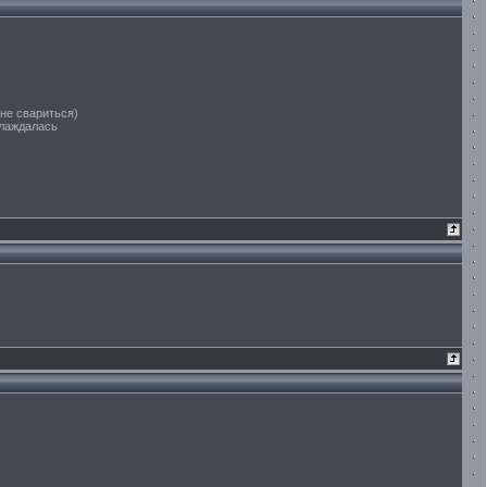
не свариться)
хлаждалась