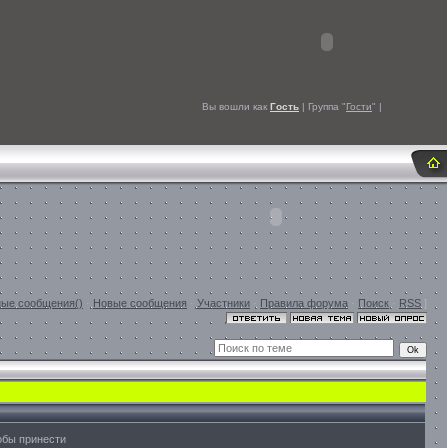
Вы вошли как
Гость
| Группа "
Гости
" |
ые сообщения()
·
Новые сообщения
·
Участники
·
Правила форума
·
Поиск
·
RSS
]
обы принести