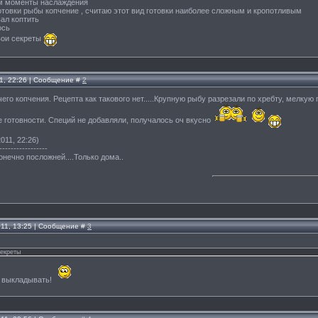
ям моменты наслаждения
отовки рыбы копчение , считаю этот вид готовки наиболее сложным и кропотливым
вал коптить
ось
вои секреты
11, 22:26 | Сообщение #
2
его копчения. Рецепта как такового нет.....Крупную рыбу разрезали по хребту, мелкую 
е готовности. Специй не добавляли, получалось оч вкусно
011, 22:26)
-----------------
онечно посложней....Только дома..
011, 13:25 | Сообщение #
3
секреты
л выкладывать!