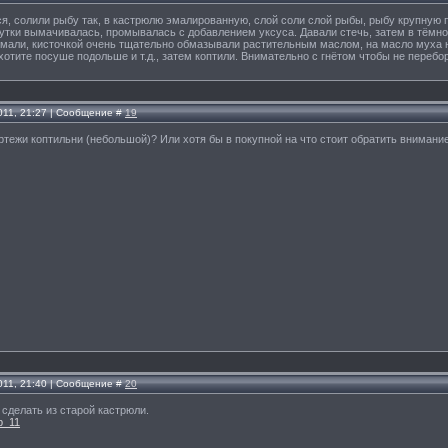
я, солили рыбу так, в кастрюлю эмалированную, слой соли слой рыбы, рыбу крупную п
сутки вымачивалась, промывалась с добавлением уксуса. Давали стечь, затем в тёмно
мали, кисточкой очень тщательно обмазывали растительным маслом, на масло муха не
 хотите посуше подольше и т.д., затем коптили. Внимательно с гнётом чтобы не перебо
011, 21:27 | Сообщение #
19
ертежи коптильни (небольшой)? Или хотя бы в покупной на что стоит обратить внимани
011, 21:40 | Сообщение #
20
 сделать из старой кастрюли.
=p_11