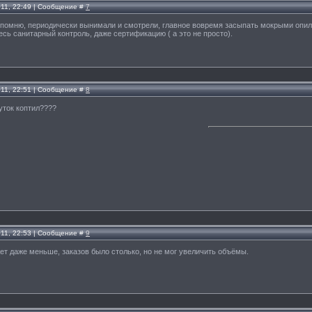
011, 22:49 | Сообщение #
7
не помню, периодически вынимали и смотрели, главное вовремя засыпать мокрыми опилк
есь санитарный контроль, даже сертификацию ( а это не просто).
011, 22:51 | Сообщение #
8
суток коптил????
011, 22:53 | Сообщение #
9
жет даже меньше, заказов было столько, но не мог увеличить объёмы.