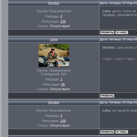
Vorobei
Дата: Четверг, 07-Апр-2
Группа: Пользователи
Leha
, долго, точно 
продажу, проходило в
Награды:
2
Репутация:
126
Статус:
Отсутствует
Leha
Дата: Четверг, 07-Апр-2
Vorobei
, сало около 
<°)((((>< <°)((((>< <°)((((><
Группа: Проверенные
Сообщений:
915
Награды:
1
Репутация:
45
Статус:
Отсутствует
Vorobei
Дата: Четверг, 07-Апр-2
Группа: Пользователи
Leha
, не часов 8, мо
Награды:
2
Репутация:
126
Статус:
Отсутствует