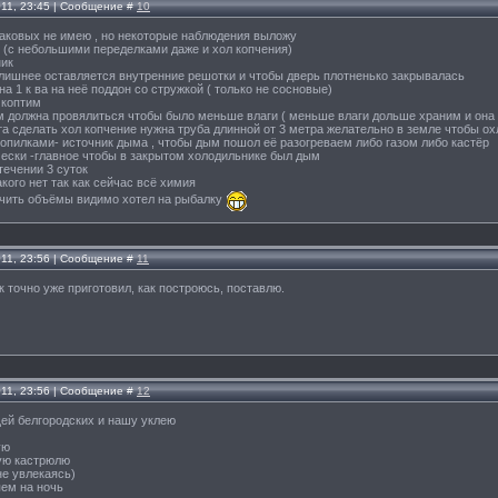
011, 23:45 | Сообщение #
10
таковых не имею , но некоторые наблюдения выложу
 (с небольшими переделками даже и хол копчения)
ник
лишнее оставляется внутренние решотки и чтобы дверь плотненько закрывалась
на 1 к ва на неё поддон со стружкой ( только не сосновые)
 коптим
м должна провялиться чтобы было меньше влаги ( меньше влаги дольше храним и она 
ата сделать хол копчение нужна труба длинной от 3 метра желательно в земле чтобы о
 опилками- источник дыма , чтобы дым пошол её разогреваем либо газом либо кастёр
ески -главное чтобы в закрытом холодильнике был дым
течении 3 суток
кого нет так как сейчас всё химия
личить объёмы видимо хотел на рыбалку
011, 23:56 | Сообщение #
11
к точно уже приготовил, как построюсь, поставлю.
011, 23:56 | Сообщение #
12
ей белгородских и нашу уклею
ую
ую кастрюлю
не увлекаясь)
яем на ночь