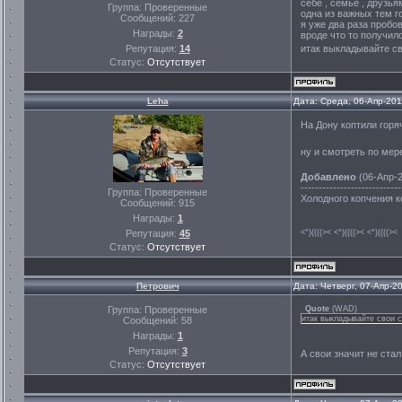
себе , семье , друзь
Группа: Проверенные
одна из важных тем г
Сообщений:
227
я уже два раза пробо
Награды:
2
вроде что то получил
итак выкладывайте с
Репутация:
14
Статус:
Отсутствует
Leha
Дата: Среда, 06-Апр-20
На Дону коптили горяч
ну и смотреть по мер
Добавлено
(06-Апр-2
----------------------------
Группа: Проверенные
Холодного копчения к
Сообщений:
915
Награды:
1
Репутация:
45
<°)((((>< <°)((((>< <°)((((><
Статус:
Отсутствует
Петрович
Дата: Четверг, 07-Апр-2
Группа: Проверенные
Quote
(
WAD
)
итак выкладывайте свои 
Сообщений:
58
Награды:
1
Репутация:
3
А свои значит не ста
Статус:
Отсутствует