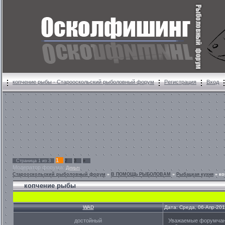
копчение рыбы - Старооскольский рыболовный форум
Регистрация
Вход
1
Страница
1
из
3
2
3
»
Модератор форума:
Димыч
Старооскольский рыболовный форум
»
В ПОМОЩЬ РЫБОЛОВАМ
»
Рыбацкая кухня
»
ко
копчение рыбы
WAD
Дата: Среда, 06-Апр-20
достойный
Уважаемые форумчане 