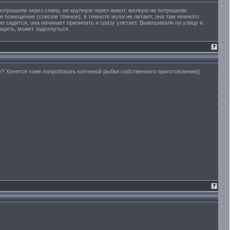
отрошили через спину, не крупную через живот, мелкую не потрошили.
е помещение (совсем тёмное), в темноте мухи не летают, она там немного
 садится, она начинает прилипать и сразу улетает. Вывешивали на улицу и
рщить, может задохнуться.
е? Хочется тоже попробовать копченой рыбки собственного приготовления))