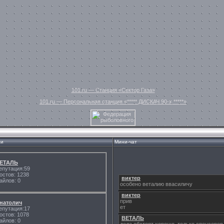
101.ru — Станция «Сектор Газа»
101.ru — Персональная станция «***** ДИСКАЧ 90-х *****»
ли
Мини-чат
ЕТАЛЬ
епутация:59
остов: 1238
айлов: 0
натолич
епутация:17
остов: 1078
айлов: 0