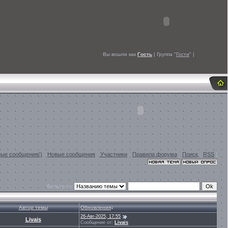
Вы вошли как
Гость
| Группа "
Гости
" |
ые сообщения()
·
Новые сообщения
·
Участники
·
Правила форума
·
Поиск
·
RSS
]
Фильтр по:
Автор темы
Обновления
↓
26-Авг-2025, 17:55
Livais
Сообщение от:
Livais