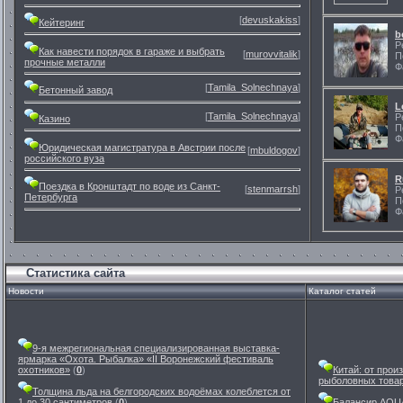
[
devuskakiss
]
Кейтеринг
b
Р
Как навести порядок в гараже и выбрать
[
murovvitalik
]
П
прочные металли
Ф
[
Tamila_Solnechnaya
]
Бетонный завод
L
[
Tamila_Solnechnaya
]
Р
Казино
П
Ф
Юридическая магистратура в Австрии после
[
mbuldogov
]
российского вуза
R
Поездка в Кронштадт по воде из Санкт-
[
stenmarrsh
]
Р
Петербурга
П
Ф
Статистика сайта
Новости
Каталог статей
9-я межрегиональная специализированная выставка-
ярмарка «Охота. Рыбалка» «II Воронежский фестиваль
охотников»
(
0
)
Китай: от прои
рыболовных това
Толщина льда на белгородских водоёмах колеблется от
1 до 30 сантиметров
(
0
)
Балансир AQUA