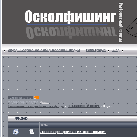
Фидер - Старооскольский рыболовный форум
Регистрация
Вход
1
Страница
1
из
1
Модератор форума:
Димыч
Старооскольский рыболовный форум
»
РЫБОЛОВНЫЙ СПОРТ
»
Фидер
Фидер
Тема
Лечение фибромиалгии хронотерапия