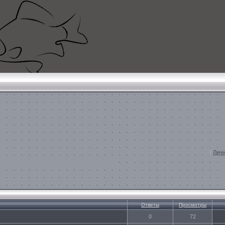
[
Личн
Ответы
Просмотры
0
72