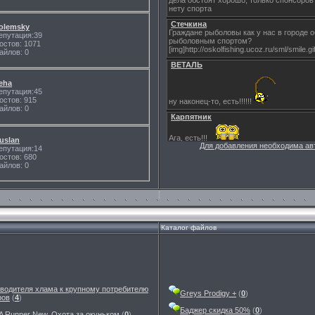
olemsky
епутация:39
остов: 1071
айлов: 0
eha
епутация:45
остов: 915
айлов: 0
uslan
Для добавления необходима ав
епутация:14
остов: 680
айлов: 0
[
Каталог файлов
зводителя хлама к крупному потребителю
Greys Prodigy +
(
0
)
ров
(
4
)
Баджер скидка 50%
(
0
)
 Runner New. Охота за окуньком
(
0
)