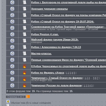
Кубок г. Белгорода по спортивной ловле рыбы на фиде
Хорошие турецкие сериалы
Кубок г.Старый Оскол по фидеру на призы компании Pel
Кубок г.Старый Оскол по фидеру 19-20.07.2014г.
Соревнование на Кубок Торговой марки «Торопышка» - 1
Соревнование на Кубок Торговой марки «Торопышка» - 14 сентяб
Кубок Preston 4 этап.
Майский фидер-тандем 25мая 2013г.
командные
Кубок г Алексеевка по фидеру 7.04.13
Мастер-классы.
Первые соревнования Фион по фидеру "Осенний квивер
II Кубок Черноземья по спортивной ловле рыбы на фид
Кубок по Фидеру. г.Курск
[
1
2
3
4
5
]
Чемпионат г. Старый Оскол по фидеру
[
1
2
3
…
5
6
7
]
ОСКОЛ-ФИДЕР 2011
Чемпионат России по ловле фидером
[
1
2
3
4
5
]
В этом форуме тем:
15
. На странице показано тем:
15
.
1
Страница
1
из
1
Обычная тема (Есть новые сообщения)