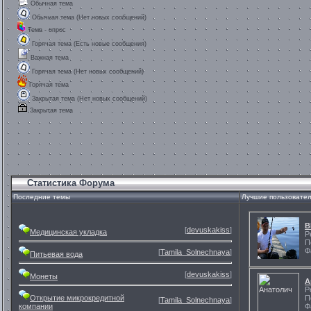
Обычная тема
Обычная тема (Нет новых сообщений)
Тема - опрос
Горячая тема (Есть новые сообщения)
Важная тема
Горячая тема (Нет новых сообщений)
Горячая тема
Закрытая тема (Нет новых сообщений)
Закрытая тема
Статистика Форума
Последние темы
Лучшие пользовате
В
[
devuskakiss
]
Медицинская укладка
Р
П
Ф
[
Tamila_Solnechnaya
]
Питьевая вода
[
devuskakiss
]
Монеты
А
Р
Открытие микрокредитной
П
[
Tamila_Solnechnaya
]
компании
Ф