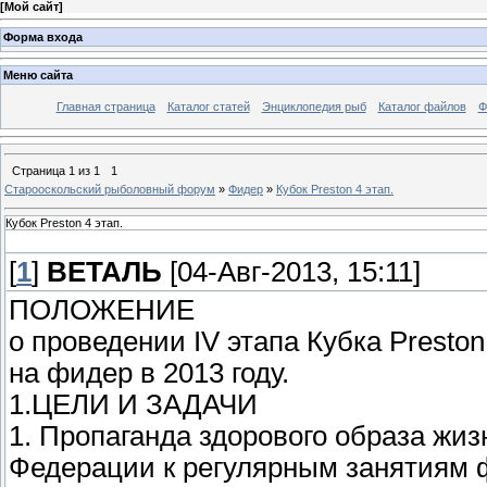
[
Мой сайт
]
Форма входа
Меню сайта
Главная страница
Каталог статей
Энциклопедия рыб
Каталог файлов
Ф
Страница
1
из
1
1
Старооскольский рыболовный форум
»
Фидер
»
Кубок Preston 4 этап.
Кубок Preston 4 этап.
[
1
]
ВЕТАЛЬ
[04-Авг-2013, 15:11]
ПОЛОЖЕНИЕ
о проведении IV этапа Кубка Presto
на фидер в 2013 году.
1.ЦЕЛИ И ЗАДАЧИ
1. Пропаганда здорового образа жи
Федерации к регулярным занятиям ф