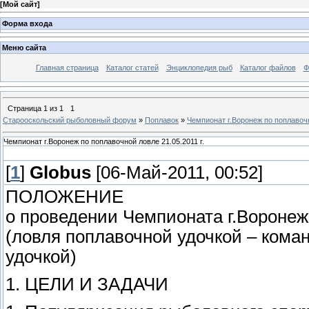
[
Мой сайт
]
Форма входа
Меню сайта
Главная страница
Каталог статей
Энциклопедия рыб
Каталог файлов
Ф
Страница
1
из
1
1
Старооскольский рыболовный форум
»
Поплавок
»
Чемпионат г.Воронеж по поплавочн
Чемпионат г.Воронеж по поплавочной ловле 21.05.2011 г.
[
1
]
Globus
[06-Май-2011, 00:52]
ПОЛОЖЕНИЕ
о проведении Чемпионата г.Воронеж
(ловля поплавочной удочкой – кома
удочкой)
1. ЦЕЛИ И ЗАДАЧИ