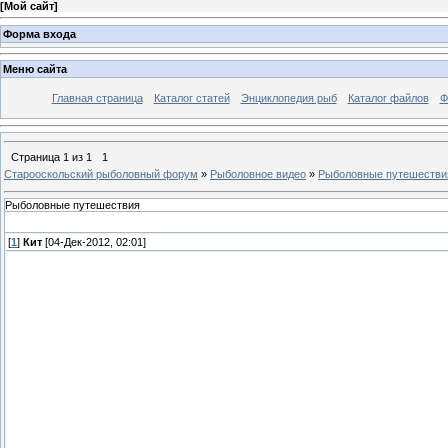
[
Мой сайт
]
Форма входа
Меню сайта
Главная страница
Каталог статей
Энциклопедия рыб
Каталог файлов
Ф
Страница
1
из
1
1
Старооскольский рыболовный форум
»
Рыболовное видео
»
Рыболовные путешестви
Рыболовные путешествия
[
1
]
Кит
[04-Дек-2012, 02:01]